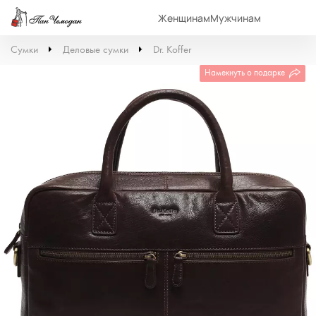
Женщинам
Мужчинам
Сумки
Деловые сумки
Dr. Koffer
Намекнуть о подарке