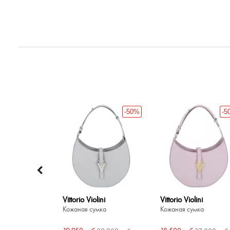
-50%
-50%
-5
ini
Vittorio Violini
Vittorio Violini
мка
Кожаная сумка
Кожаная сумка