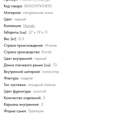
Код товара:
8050597451893
Guess
Guess
Gironacci
Gironacci
Материал:
натуральная кожа
Сумка с
Сумка с
Кожаная сумка
Кожаная сумка
регулируемой ручкой
регулируемой ручкой
Цвет:
черный
13 230 руб.
13 230 руб.
56 980 руб.
56 980 руб.
Коллекция:
Nuvola
18 900 руб.
18 900 руб.
Габариты (см):
27 x 19 x 11
Вес (кг):
0,5
Страна происхождения:
Италия
Страна производства:
Китай
Цвет внутренний:
черный
Длина плечевого ремня (см):
72
Внутренний материал:
полиэстер
Фактура:
гладкая
Тип застежки:
откидной клапан
Цвет фурнитуры:
золотой
Количество отделений:
2
Карманы внутренние:
2
Форма сумки:
Трапеция