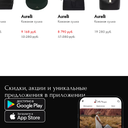
Aurelli
Aurelli
Aurelli
умка
Кожаная сумка
Кожаная сумка
Кожаная сумка
б.
9 168 руб.
8 790 руб.
19 280 руб.
15 280 руб.
17 580 руб.
-60%
-30%
-30%
-30%
-30%
-60%
-60%
ci
Guess
Guess
умка
Сумка с ручкой-
Сумка с ручкой-
мым
цепью
цепью
ремнем
б.
8 280 руб.
8 280 руб.
б.
20 700 руб.
20 700 руб.
б.
Guess
Guess
Gironacci
Gironacci
Скидки, акции и уникальные
Сумка с
Сумка с
Кожаная сумка
Кожаная сумка
регулируемой ручкой
регулируемой ручкой
предложения в приложении
13 230 руб.
13 230 руб.
56 980 руб.
56 980 руб.
18 900 руб.
18 900 руб.