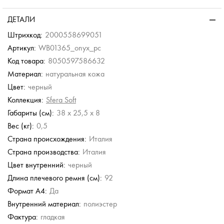
ДЕТАЛИ
Штрихкод:
2000558699051
Артикул:
WB01365_onyx_pc
Код товара:
8050597586632
Материал:
натуральная кожа
Цвет:
черный
Коллекция:
Sfera Soft
Габариты (см):
38 x 25,5 x 8
Вес (кг):
0,5
Страна происхождения:
Италия
Страна производства:
Италия
Цвет внутренний:
черный
Длина плечевого ремня (см):
92
Формат А4:
Да
Внутренний материал:
полиэстер
Фактура:
гладкая