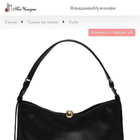
Женщинам
Мужчинам
Сумки
Сумки на плечо
Furla
Намекнуть о подарке