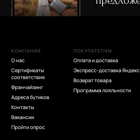
предложе
емнем
ручкой
ручкой
13 230 руб.
13 230 руб.
7 900 руб.
18 900 руб.
18 900 руб.
КОМПАНИЯ
ПОКУПАТЕЛЯМ
О нас
Оплата и доставка
Сертификаты
Экспресс-доставка Яндекс
соответствия
Возврат товара
Франчайзинг
Программа лояльности
Адреса бутиков
Контакты
Вакансии
Пройти опрос