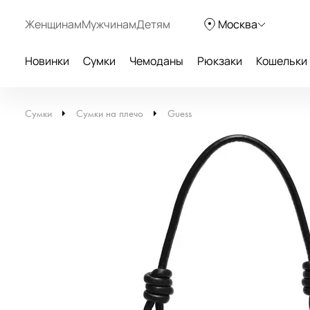
Женщинам
Мужчинам
Детям
Москва
Новинки
Сумки
Чемоданы
Рюкзаки
Кошельки
Сумки
Сумки на плечо
Guess