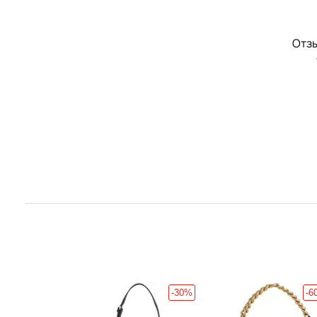
Отзы
-50%
-30%
-6