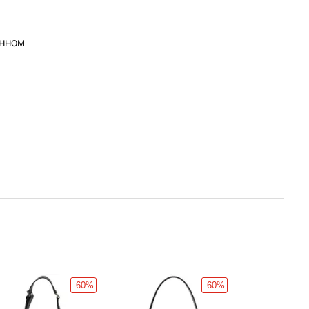
анном
.
-60%
-60%