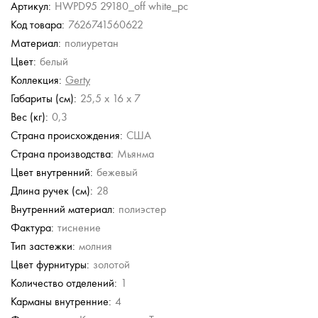
Артикул:
HWPD95 29180_off white_pc
Код товара:
7626741560622
Guess
Chatte
Gironacci
Guess
Guess
Guess
Материал:
полиуретан
Сумка с
Кожаная сумка
Кожаная сумка
Сумка с ручкой
Сумка с ручкой-
Сумка с ручкой
мым
регулируемой ручкой
цепью
Цвет:
белый
ремнем
13 230 руб.
6 392 руб.
56 980 руб.
8 505 руб.
8 280 руб.
8 505 руб.
Коллекция:
Gerty
18 900 руб.
15 980 руб.
18 900 руб.
20 700 руб.
18 900 руб.
б.
Габариты (см):
25,5 x 16 x 7
Вес (кг):
0,3
Страна происхождения:
США
Страна производства:
Мьянма
Цвет внутренний:
бежевый
Длина ручек (см):
28
Внутренний материал:
полиэстер
Фактура:
тиснение
Тип застежки:
молния
Цвет фурнитуры:
золотой
Количество отделений:
1
Карманы внутренние:
4