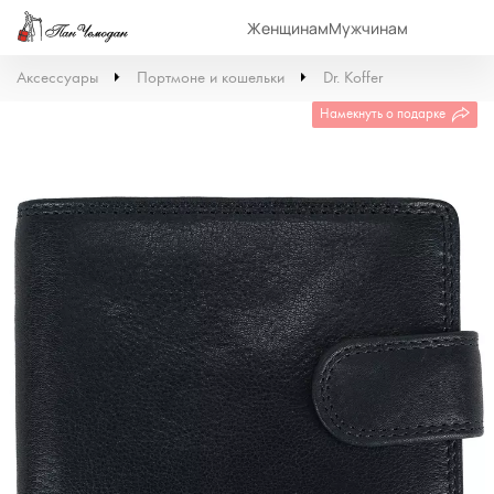
Женщинам
Мужчинам
Аксессуары
Портмоне и кошельки
Dr. Koffer
Намекнуть о подарке