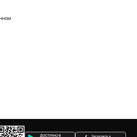
анном
.