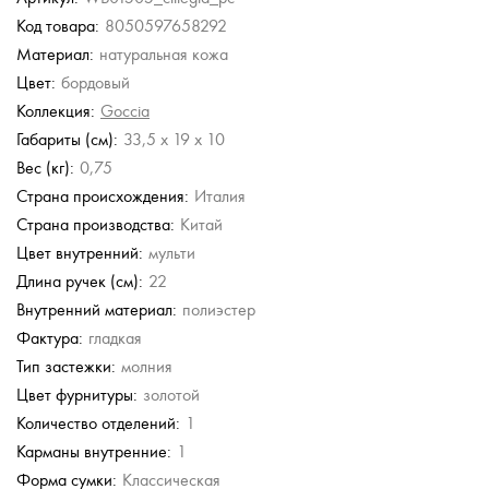
Код товара:
8050597658292
Guess
Chatte
Gironacci
Coccinelle
Материал:
натуральная кожа
Сумка с
Кожаная сумка
Кожаная сумка
Глянцевая кожаная
регулируемой ручкой
сумка
Цвет:
бордовый
13 230 руб.
17 380 руб.
56 980 руб.
26 460 руб.
Коллекция:
Goccia
18 900 руб.
37 800 руб.
Габариты (см):
33,5 x 19 x 10
Вес (кг):
0,75
Страна происхождения:
Италия
Страна производства:
Китай
Цвет внутренний:
мульти
Длина ручек (см):
22
Внутренний материал:
полиэстер
Фактура:
гладкая
Тип застежки:
молния
Цвет фурнитуры:
золотой
Количество отделений:
1
Карманы внутренние:
1
Форма сумки:
Классическая