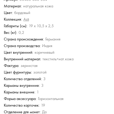
Материал:
натуральная кожа
ffel
Chatte
Chatte
Chatte
Chatte
Chatte
Цвет:
бордовый
на полную
Женское кожаное
Женское складное
Женское портмоне из
Женское портмоне из
Женское складное
портмоне с откидным
портмоне из
кожи
бордовой кожи
портмоне из
Коллекция:
Asti
клапаном
бордовой кожи
бордовой кожи
5 640 руб.
11 280 руб.
Габариты (см):
19 x 10,5 x 2,5
5 490 руб.
5 868 руб.
5 868 руб.
б.
11 280 руб.
10 980 руб.
9 780 руб.
9 780 руб.
Вес (кг):
0,2
Страна происхождения:
Германия
Страна производства:
Индия
Цвет внутренний:
коричневый
Внутренний материал:
текстиль+нат.кожа
Фактура:
зернистая
Цвет фурнитуры:
золотой
Количество отделений:
3
Карманы внутренние:
3
Карманы внешние:
1
Форма аксессуара:
Горизонтальная
Количество карточек:
19
Отделение для монет:
Да