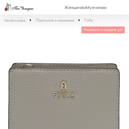
Женщинам
Мужчинам
Аксессуары
Портмоне и кошельки
Furla
Намекнуть о подарке