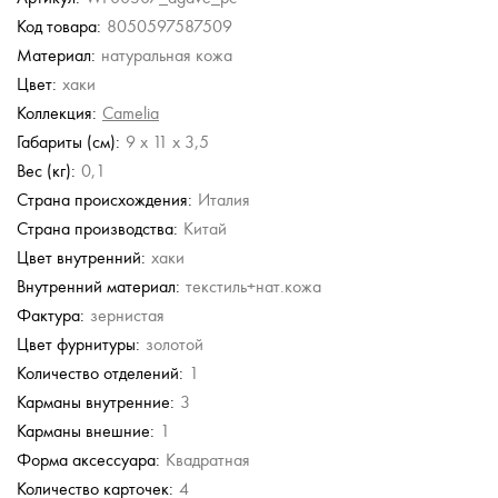
Код товара:
8050597587509
Furla
Chatte
Chatte
Материал:
натуральная кожа
Портмоне складное
Женское кожаное
Женское кожаное
портмоне на кнопке
портмоне с откидным
Цвет:
хаки
клапаном
18 000 руб.
4 908 руб.
Коллекция:
Camelia
5 490 руб.
8 180 руб.
10 980 руб.
Габариты (см):
9 x 11 x 3,5
Вес (кг):
0,1
Страна происхождения:
Италия
Страна производства:
Китай
Цвет внутренний:
хаки
Внутренний материал:
текстиль+нат.кожа
Фактура:
зернистая
Цвет фурнитуры:
золотой
Количество отделений:
1
Карманы внутренние:
3
Карманы внешние:
1
Форма аксессуара:
Квадратная
Количество карточек:
4