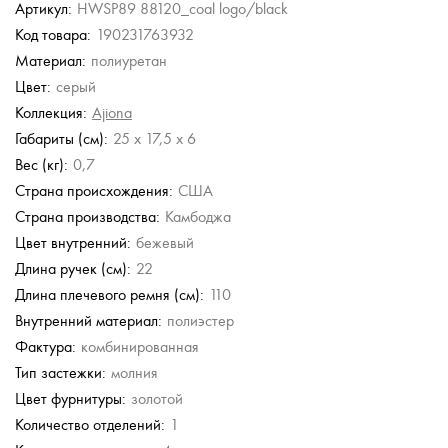
Артикул:
HWSP89 88120_coal logo/black
Код товара:
190231763932
Guess
Chatte
Gironacci
Vittorio Violini
Guess
Материал:
полиуретан
Сумка с
Кожаная сумка
Кожаная сумка
Кожаная сумка
Сумка с ручкой-
мым
регулируемой ручкой
цепью
Цвет:
серый
ремнем
13 230 руб.
6 490 руб.
56 980 руб.
19 950 руб.
8 280 руб.
Коллекция:
Ajiona
18 900 руб.
12 980 руб.
39 900 руб.
20 700 руб.
б.
Габариты (см):
25 x 17,5 x 6
Вес (кг):
0,7
Страна происхождения:
США
Страна производства:
Камбоджа
Цвет внутренний:
бежевый
Длина ручек (см):
22
Длина плечевого ремня (см):
110
Внутренний материал:
полиэстер
Фактура:
комбинированная
Тип застежки:
молния
Цвет фурнитуры:
золотой
Количество отделений:
1