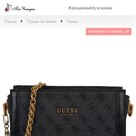
Женщинам
Мужчинам
Сумки
Сумки на плечо
Guess
Намекнуть о подарке