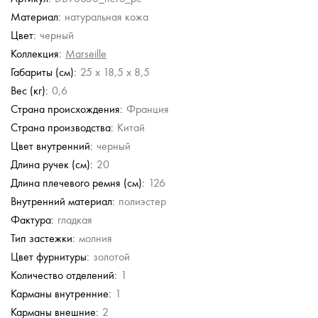
Материал:
натуральная кожа
Guess
Guess
Gironacci
Gironacci
Цвет:
черный
Сумка с
Сумка с
Кожаная сумка
Кожаная сумка
регулируемой ручкой
регулируемой ручкой
Коллекция:
Marseille
13 230 руб.
13 230 руб.
56 980 руб.
56 980 руб.
Габариты (см):
25 x 18,5 x 8,5
18 900 руб.
18 900 руб.
Вес (кг):
0,6
Страна происхождения:
Франция
Страна производства:
Китай
Цвет внутренний:
черный
Длина ручек (см):
20
Длина плечевого ремня (см):
126
Внутренний материал:
полиэстер
Фактура:
гладкая
Тип застежки:
молния
Цвет фурнитуры:
золотой
Количество отделений:
1
Карманы внутренние:
1
Карманы внешние:
2