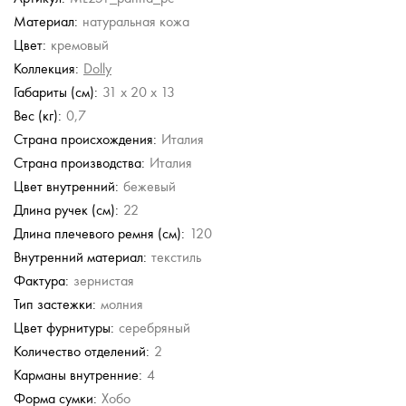
Материал:
натуральная кожа
Guess
Chatte
Gironacci
Chatte
Цвет:
кремовый
Сумка с
Кожаная сумка
Кожаная сумка
Кожаная сумка
регулируемой ручкой
Коллекция:
Dolly
13 230 руб.
9 840 руб.
56 980 руб.
6 392 руб.
Габариты (см):
31 x 20 x 13
18 900 руб.
19 680 руб.
15 980 руб.
Вес (кг):
0,7
Страна происхождения:
Италия
Страна производства:
Италия
Цвет внутренний:
бежевый
Длина ручек (см):
22
Длина плечевого ремня (см):
120
Внутренний материал:
текстиль
Фактура:
зернистая
Тип застежки:
молния
Цвет фурнитуры:
серебряный
Количество отделений:
2
Карманы внутренние:
4
Форма сумки:
Хобо