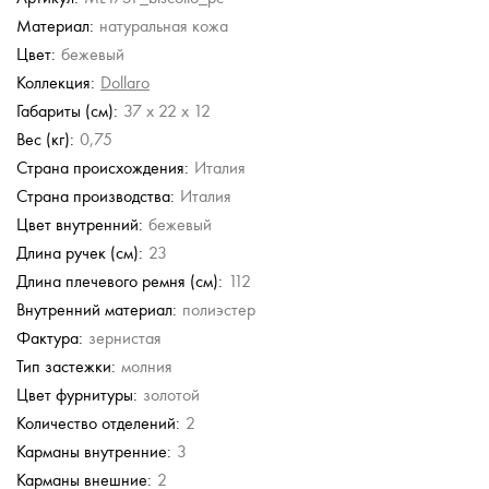
Материал:
натуральная кожа
Guess
Chatte
Gironacci
Chatte
Цвет:
бежевый
Сумка с
Кожаная сумка
Кожаная сумка
Кожаная сумка
регулируемой ручкой
Коллекция:
Dollaro
13 230 руб.
8 640 руб.
56 980 руб.
9 990 руб.
Габариты (см):
37 x 22 x 12
18 900 руб.
17 280 руб.
19 980 руб.
Вес (кг):
0,75
Страна происхождения:
Италия
Страна производства:
Италия
Цвет внутренний:
бежевый
Длина ручек (см):
23
Длина плечевого ремня (см):
112
Внутренний материал:
полиэстер
Фактура:
зернистая
Тип застежки:
молния
Цвет фурнитуры:
золотой
Количество отделений:
2
Карманы внутренние:
3
Карманы внешние:
2