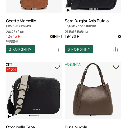
По скорости доставки
Chatte Marseille
Sara Burglar Asia Bufalo
Кожаная сумка
Сумка через плечо
28x23x9 см
21,5x16,5x8 см
12446 ₽
19480 ₽
+ 1
17780 ₽
В КОРЗИНУ
В КОРЗИНУ
ХИТ
НОВИНКА
-40%
Coccinelle Tebe
Furla Nuvola